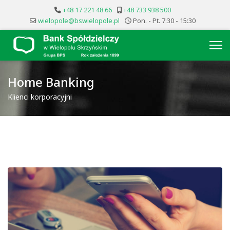
+48 17 221 48 66
+48 733 938 500
wielopole@bswielopole.pl
Pon. - Pt. 7:30 - 15:30
Home Banking
Klienci korporacyjni