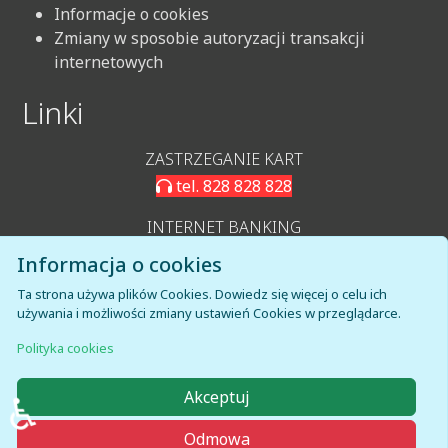
Informacje o cookies
Zmiany w sposobie autoryzacji transakcji
internetowych
Linki
ZASTRZEGANIE KART
tel. 828 828 828
INTERNET BANKING
LOGOWANIE IB
Informacja o cookies
KARTOSFERA
Ta strona używa plików Cookies. Dowiedz się więcej o celu ich
używania i możliwości zmiany ustawień Cookies w przeglądarce.
LOGOWANIE KARTOSFERA
Polityka cookies
♿
Akceptuj
Odmowa