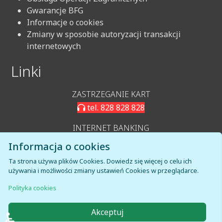
Gwarancje BFG
Informacje o cookies
Zmiany w sposobie autoryzacji transakcji
internetowych
Linki
ZASTRZEGANIE KART
tel. 828 828 828
INTERNET BANKING
LOGOWANIE IB
Informacja o cookies
KARTOSFERA
Ta strona używa plików Cookies. Dowiedz się więcej o celu ich
używania i możliwości zmiany ustawień Cookies w przeglądarce.
LOGOWANIE KARTOSFERA
Polityka cookies
♿
Akceptuj