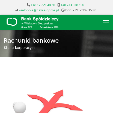
+48 17 221 48 66
+48 733 938 500
wielopole@bswielopole.pl
Pon. - Pt. 7:30 - 15:30
Rachunki bankowe
Klienci korporacyjni